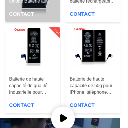
VISITE
Iphone Batterie au
batterie rechargeable
lithium-ion noir
Li-ion 3,8 V
D'USINE
CONTACT
CONTACT
CONTRÔLE
HOT
DE
LA
QUALITÉ
DEMANDE
Batterie de haute
Batterie de haute
DE
capacité de qualité
capacité de 50g pour
industrielle pour
iPhone, téléphone
SOUMISSION
iPhone 6 6s Voltage
portable, batterie au
CONTACT
CONTACT
3.8V
lithium pour Apple
PLAN
DU