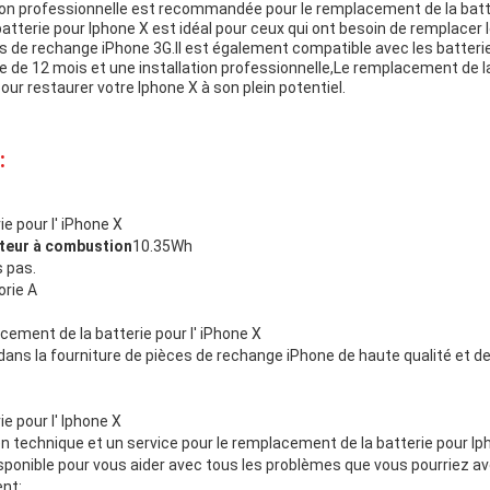
on professionnelle est recommandée pour le remplacement de la batte
tterie pour Iphone X est idéal pour ceux qui ont besoin de remplacer l
s de rechange iPhone 3G.Il est également compatible avec les batterie
 de 12 mois et une installation professionnelle,Le remplacement de la
pour restaurer votre Iphone X à son plein potentiel.
:
e pour l' iPhone X
oteur à combustion
10.35Wh
s pas.
orie A
ement de la batterie pour l' iPhone X
ns la fourniture de pièces de rechange iPhone de haute qualité et de
e pour l' Iphone X
 technique et un service pour le remplacement de la batterie pour Ip
isponible pour vous aider avec tous les problèmes que vous pourriez a
nt: