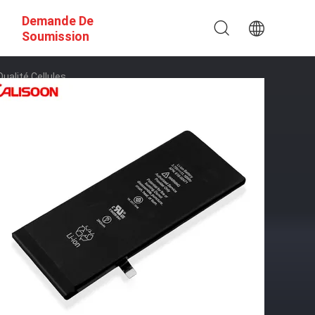
Demande De
Soumission
ualité Cellules