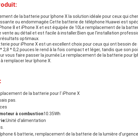
oduit:
ment de la batterie pour Iphone X la solution idéale pour ceux qui che
eillissante ou endommagée.Cette batterie de téléphone Huawei est sp
Phone 8 et iPhone X et est équipée de 10Le remplacement de la batter
vente au détail et est facile à installer.Bien que l'installation professi
résultats optimaux.
rie pour iPhone X est un excellent choix pour ceux qui ont besoin de 
7 * 2,8 * 0,2 pouces le rend à la fois compact et léger, tandis que son p
our vous faire passer la journée.Le remplacement de la batterie pour Ip
à remplacer leur Iphone X.
:
lacement de la batterie pour l' iPhone X
sais pas.
uces
à moteur à combustion
10.35Wh
ie:
Unité d'alimentation
s.
Iphone 6 batterie, remplacement de la batterie de la lumière d'urgenc