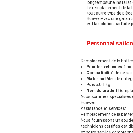
longtempsUne installati
Le remplacement de la ba
tout autre type de pièce
HuaweiAvec une garantie
est la solution parfaite 
Personnalisation
Remplacement de la batteri
Pour les véhicules à m
Compatibilité:
Je ne sai
Matériau:
Piles de catég
Poids:
0.1 kg
Nom du produit:
Remplac
Nous sommes spécialisés da
Huawei.
Assistance et services:
Remplacement de la batteri
Nous fournissons un soutien
techniciens certifiés est d
et notre service comprenne