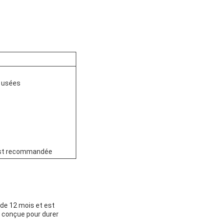
x usées
e est recommandée
de 12 mois et est
st conçue pour durer