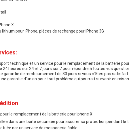
tail
iPhone X
u lithium pour iPhone, pièces de rechange pour iPhone 3G
rvices:
ort technique et un service pour le remplacement de la batterie pour 
e 24 heures sur 24 et 7 jours sur 7 pour répondre à toutes vos questio
ne garantie de remboursement de 30 jours si vous n'êtes pas satisfait
ne garantie d'un an pour tout problème qui pourrait survenir en raiso
édition
 pour le remplacement de la batterie pour Iphone X
llée dans une boîte sécurisée pour assurer sa protection pendant le t
ectuée par un service de messagerie fiable.