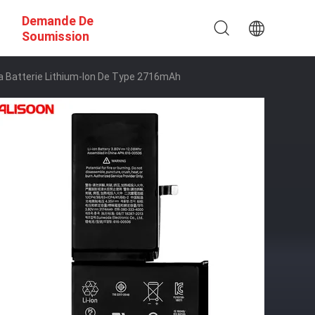
Demande De
Soumission
a Batterie Lithium-Ion De Type 2716mAh