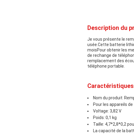
Description du pr
Je vous présente le remp
usée.Cette batterie lit
moisPour obtenir les mei
de rechange de téléphone
remplacement des écoute
téléphone portable.
Caractéristiques
Nom du produit: Remp
Pour les appareils d
Voltage: 3,82 V
Poids: 0,1 kg
Taille: 4,7*2,8*0,2 p
La capacité de la ba