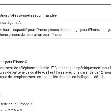
lation professionnelle recommandée
de catégorie A
ie haute capacité pour iPhone, pièces de rechange pour iPhone, charge
Phone, pièces de réparation pour iPhone
ie pour iPhone X
acement de téléphone portable HTC est conçue spécifiquement pour l'i
lules de batterie de qualité A, et est livrée avec une garantie de 12 mo
terie de remplacement est emballée dans un emballage de détail.
:
erie pour l' iPhone X
tterie: 2716mAh