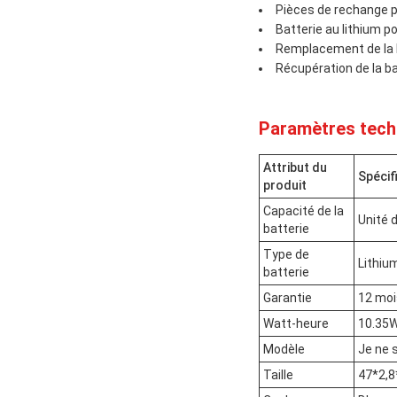
Pièces de rechange 
Batterie au lithium p
Remplacement de la b
Récupération de la b
Paramètres tech
Attribut du
Spécif
produit
Capacité de la
Unité 
batterie
Type de
Lithiu
batterie
Garantie
12 moi
Watt-heure
10.35
Modèle
Je ne 
Taille
47*2,8