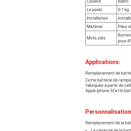
Couleur
Blanc
Le poids
0.1 kg
Installation
Instal
Matériel
Piles 
Batter
Mots clés
pour i
Applications:
Remplacement de batter
Cette batterie de rempl
fabriquée à partir de cel
Apple Iphone 5Cette bat
Personnalisation
Remplacement de la batt
La capacité de la ba