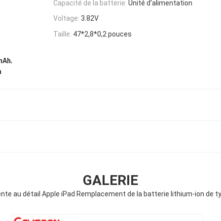
Capacité de la batterie:
Unité d'alimentation
Voltage:
3.82V
Taille:
47*2,8*0,2 pouces
,
 mAh
n
GALERIE
nte au détail Apple iPad Remplacement de la batterie lithium-ion de