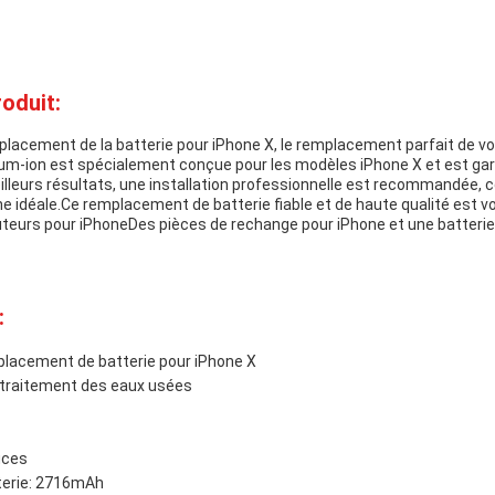
oduit:
lacement de la batterie pour iPhone X, le remplacement parfait de votr
hium-ion est spécialement conçue pour les modèles iPhone X et est ga
lleurs résultats, une installation professionnelle est recommandée, ce
 idéale.Ce remplacement de batterie fiable et de haute qualité est vo
urs pour iPhoneDes pièces de rechange pour iPhone et une batterie 
:
lacement de batterie pour iPhone X
e traitement des eaux usées
ouces
tterie: 2716mAh