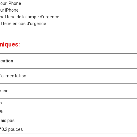
pour iPhone
our iPhone
atterie de la lampe d'urgence
atterie en cas d'urgence
niques:
ication
d'alimentation
m-ion
s
Wh
sais pas.
*0,2 pouces