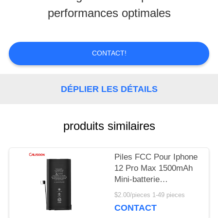
NOUS
performances optimales
VISITE
CONTACT!
D'USINE
DÉPLIER LES DÉTAILS
CONTRÔLE
DE
produits similaires
LA
QUALITÉ
Piles FCC Pour Iphone
12 Pro Max 1500mAh
Mini-batterie
rechargeable
DEMANDE
$2.00/pieces 1-49 pieces
CONTACT
DE