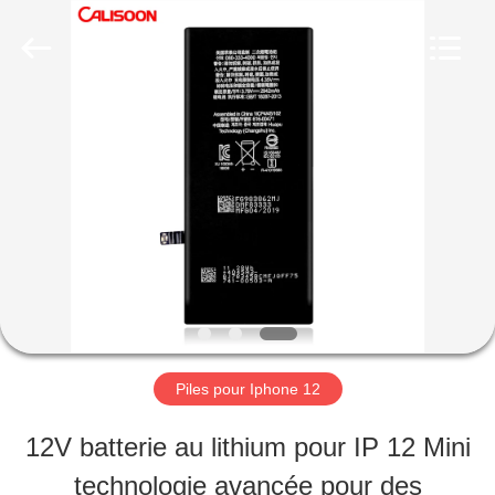
-
2026
Guangzhou
Yoodertumn
Electronics
Co.,
APERÇU
Ltd.
All
Rights
Reserved.
PRODUITS
VIDÉOS
A
Piles pour Iphone 12
PROPOS
12V batterie au lithium pour IP 12 Mini
DE
technologie avancée pour des