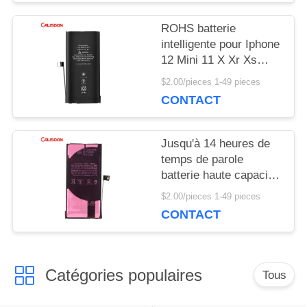
SOUMISSION
ROHS batterie
intelligente pour Iphone
12 Mini 11 X Xr Xs
PLAN
Max Piles de
$2.00/pieces 1-49 pieces
remplacement OEM
CONTACT
DU
SITE
Jusqu'à 14 heures de
temps de parole
batterie haute capacité
PRIVACY
pour Iphone avec
$2.00/pieces 1-49 pieces
charge sans fil
POLICY
CONTACT
Catégories populaires
Tous