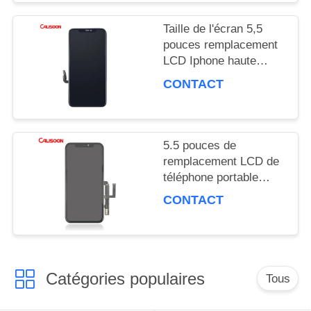
SOUMISSION
Taille de l'écran 5,5
pouces remplacement
LCD Iphone haute
PLAN
luminosité 450 Nits
CONTACT
DU
SITE
5.5 pouces de
remplacement LCD de
téléphone portable
PRIVACY
Corning Gorilla Glass 5
CONTACT
Protection OEM
POLICY
Catégories populaires
Tous