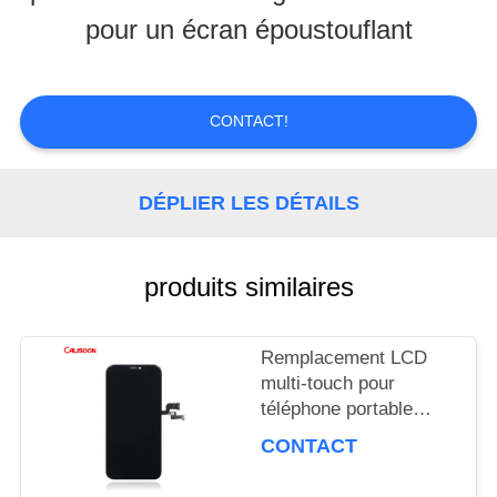
NOUS
pour un écran époustouflant
VISITE
CONTACT!
D'USINE
DÉPLIER LES DÉTAILS
CONTRÔLE
DE
produits similaires
LA
QUALITÉ
Remplacement LCD
multi-touch pour
téléphone portable
avec taux de
DEMANDE
CONTACT
rafraîchissement de 60
DE
Hz / couleurs 16M