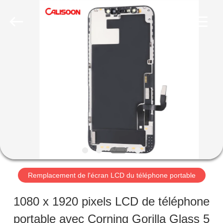
-
2026
Guangzhou
Yoodertumn
Electronics
Co.,
APERÇU
Ltd.
All
Rights
Reserved.
PRODUITS
VIDÉOS
A
Remplacement de l'écran LCD du téléphone portable
PROPOS
1080 x 1920 pixels LCD de téléphone
DE
portable avec Corning Gorilla Glass 5