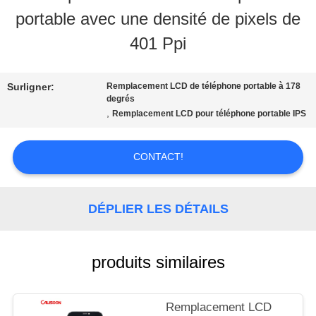
NOUS
portable avec une densité de pixels de
401 Ppi
VISITE
D'USINE
Surligner:
Remplacement LCD de téléphone portable à 178
degrés
,
Remplacement LCD pour téléphone portable IPS
CONTRÔLE
CONTACT!
DE
LA
DÉPLIER LES DÉTAILS
QUALITÉ
produits similaires
DEMANDE
Remplacement LCD
DE