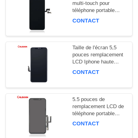
multi-touch pour
SOUMISSION
téléphone portable
avec taux de
CONTACT
rafraîchissement de 60
Hz / couleurs 16M
PLAN
DU
Taille de l'écran 5,5
pouces remplacement
SITE
LCD Iphone haute
luminosité 450 Nits
CONTACT
PRIVACY
POLICY
5.5 pouces de
remplacement LCD de
téléphone portable
Corning Gorilla Glass 5
CONTACT
Protection OEM