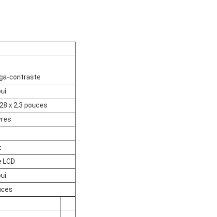
ga-contraste
oui.
 28 x 2,3 pouces
vres
z
e LCD
oui.
uces