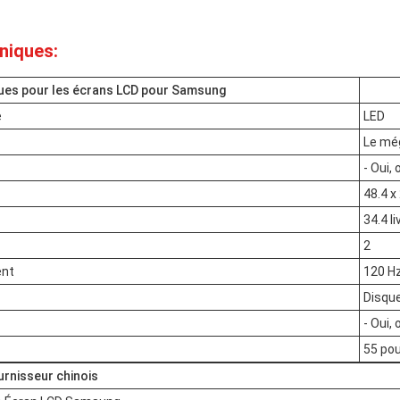
niques:
ques pour les écrans LCD pour Samsung
e
LED
Le mé
- Oui, 
48.4 x
34.4 li
2
ent
120 H
Disqu
- Oui, 
55 po
rnisseur chinois