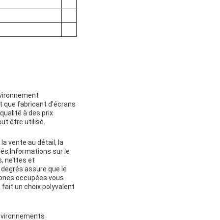
environnement
t que fabricant d'écrans
ualité à des prix
t être utilisé.
a vente au détail, la
ités,Informations sur le
, nettes et
8 degrés assure que le
s zones occupées.vous
fait un choix polyvalent
environnements