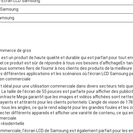
ne Écran LCD Samsung
D Samsung
 Samsung
ommerce de gros
est un produit de haute qualité et durable qui est parfait pour tout 
l.ce produit est sûr de répondre à tous vos besoins d'affichageEn tan
s sommes fiers de fournir à nos clients des produits de la meilleure q
s différentes applications et les scénarios où l'écran LCD Samsung peu
tion commerciale
idéal pour une utilisation commerciale dans divers secteurs tels que l
tc. La taille de l'écran de 55 pouces est parfaite pour afficher des public
ontraste Mega garantit que les images et vidéos affichées sont nettes
ayants et attirants pour les clients potentiels. L'angle de vision de 17
 tous les angles, ce qui le rend adapté pour les grandes foules et le
ter différents appareils et afficher une variété de contenu, ce qui en 
merciale.
 résidentielle
n commerciale, l'écran LCD de Samsung est également parfait pour les 