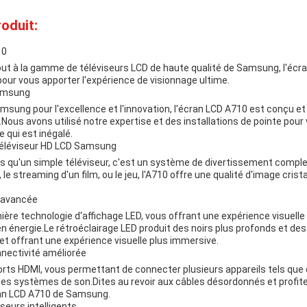
oduit:
10
jout à la gamme de téléviseurs LCD de haute qualité de Samsung, l'écr
pour vous apporter l'expérience de visionnage ultime.
amsung
msung pour l'excellence et l'innovation, l'écran LCD A710 est conçu et
Nous avons utilisé notre expertise et des installations de pointe pour
 qui est inégalé.
téléviseur HD LCD Samsung
us qu'un simple téléviseur, c'est un système de divertissement compl
le streaming d'un film, ou le jeu, l'A710 offre une qualité d'image crist
e avancée
nière technologie d'affichage LED, vous offrant une expérience visuelle
 énergie.Le rétroéclairage LED produit des noirs plus profonds et des b
et offrant une expérience visuelle plus immersive.
nectivité améliorée
orts HDMI, vous permettant de connecter plusieurs appareils tels que 
 des systèmes de son.Dites au revoir aux câbles désordonnés et profit
ran LCD A710 de Samsung.
seurs intelligents