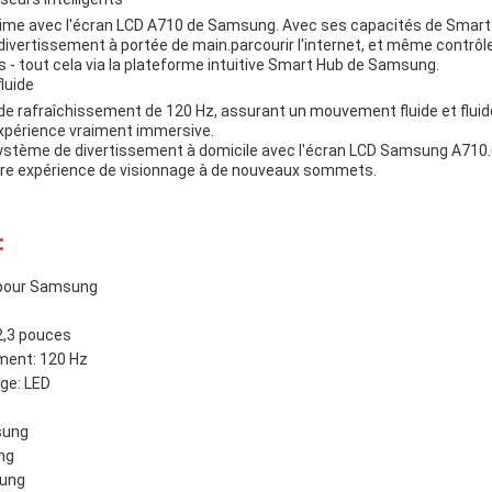
time avec l'écran LCD A710 de Samsung. Avec ses capacités de Smart
ivertissement à portée de main.parcourir l'internet, et même contrôle
 tout cela via la plateforme intuitive Smart Hub de Samsung.
luide
de rafraîchissement de 120 Hz, assurant un mouvement fluide et fluid
xpérience vraiment immersive.
ystème de divertissement à domicile avec l'écran LCD Samsung A710.
otre expérience de visionnage à de nouveaux sommets.
:
 pour Samsung
2,3 pouces
ment: 120 Hz
age: LED
sung
ng
sung