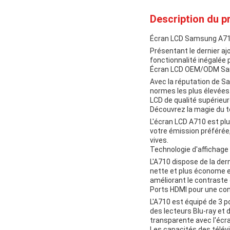
Description du pr
Écran LCD Samsung A7
Présentant le dernier a
fonctionnalité inégalée 
Écran LCD OEM/ODM S
Avec la réputation de Sa
normes les plus élevées.
LCD de qualité supérieure
Découvrez la magie du 
L'écran LCD A710 est pl
votre émission préférée, 
vives.
Technologie d'affichag
L'A710 dispose de la der
nette et plus économe en
améliorant le contraste 
Ports HDMI pour une con
L'A710 est équipé de 3 p
des lecteurs Blu-ray et
transparente avec l'éc
Les capacités des télévi