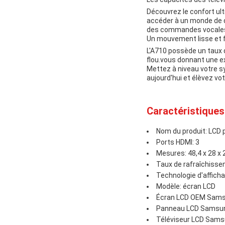
Découvrez le confort ul
accéder à un monde de d
des commandes vocales -
Un mouvement lisse et f
L'A710 possède un taux 
flou.vous donnant une e
Mettez à niveau votre s
aujourd'hui et élèvez v
Caractéristiques
Nom du produit: LCD
Ports HDMI: 3
Mesures: 48,4 x 28 x 
Taux de rafraîchisse
Technologie d'affich
Modèle: écran LCD
Écran LCD OEM Sam
Panneau LCD Samsu
Téléviseur LCD Sam