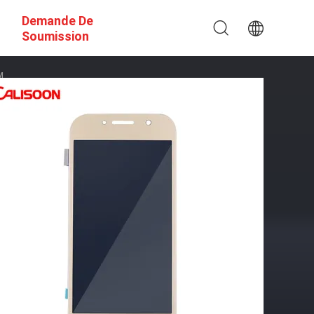
Demande De
Soumission
M