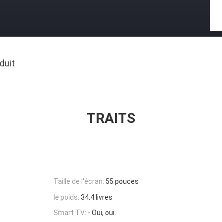
duit
TRAITS
Taille de l'écran:
55 pouces
le poids:
34.4 livres
Smart TV:
- Oui, oui.