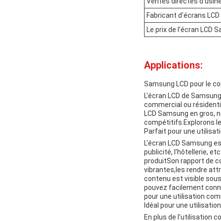
Ventes directes d'usi
Fabricant d'écrans LC
Le prix de l'écran LCD
Applications:
Samsung LCD pour le c
L'écran LCD de Samsung 
commercial ou résidentie
LCD Samsung en gros, nou
compétitifs.Explorons le
Parfait pour une utilisa
L'écran LCD Samsung est 
publicité, l'hôtellerie, e
produitSon rapport de c
vibrantes,les rendre attr
contenu est visible sous
pouvez facilement connec
pour une utilisation com
Idéal pour une utilisation
En plus de l'utilisatio