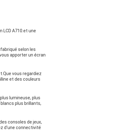
an LCD A710.et une
 fabriqué selon les
 vous apporter un écran
et.Que vous regardiez
alline et des couleurs
 plus lumineuse, plus
lancs plus brillants,
des consoles de jeux,
ez d'une connectivité