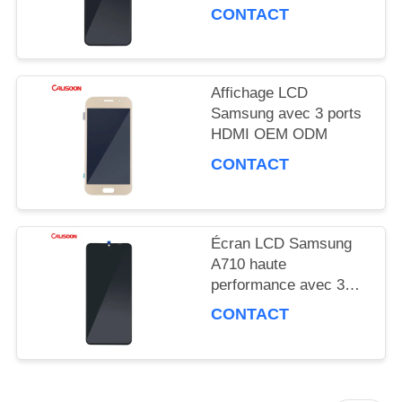
contraste et angle de
CONTACT
vision de 178 degrés
SOUMISSION
Affichage LCD
PLAN
Samsung avec 3 ports
DU
HDMI OEM ODM
CONTACT
SITE
PRIVACY
Écran LCD Samsung
A710 haute
POLICY
performance avec 3
ports HDMI
CONTACT