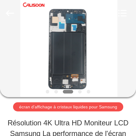
-
2026
Guangzhou
Yoodertumn
Electronics
Co.,
APERÇU
Ltd.
All
Rights
Reserved.
PRODUITS
VIDÉOS
A
écran d'affichage à cristaux liquides pour Samsung
PROPOS
Résolution 4K Ultra HD Moniteur LCD
DE
Samsung La performance de l'écran