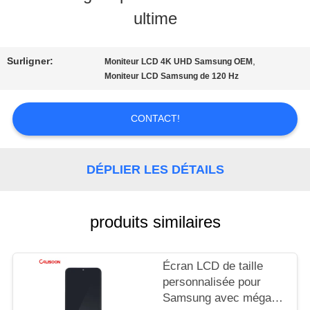
NOUS
ultime
VISITE
Surligner:
,
Moniteur LCD 4K UHD Samsung OEM
Moniteur LCD Samsung de 120 Hz
D'USINE
CONTACT!
CONTRÔLE
DE
DÉPLIER LES DÉTAILS
LA
produits similaires
QUALITÉ
Écran LCD de taille
DEMANDE
personnalisée pour
Samsung avec méga
DE