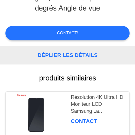
NOUS
degrés Angle de vue
VISITE
CONTACT!
D'USINE
DÉPLIER LES DÉTAILS
CONTRÔLE
DE
produits similaires
LA
QUALITÉ
Résolution 4K Ultra HD
Moniteur LCD
Samsung La
performance de l'écran
DEMANDE
CONTACT
ultime
DE