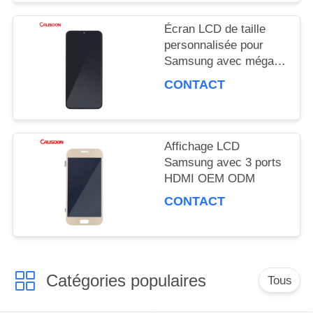
SOUMISSION
Écran LCD de taille
personnalisée pour
Samsung avec méga
PLAN
contraste et angle de
CONTACT
vision de 178 degrés
DU
SITE
Affichage LCD
Samsung avec 3 ports
HDMI OEM ODM
PRIVACY
CONTACT
POLICY
Catégories populaires
Tous