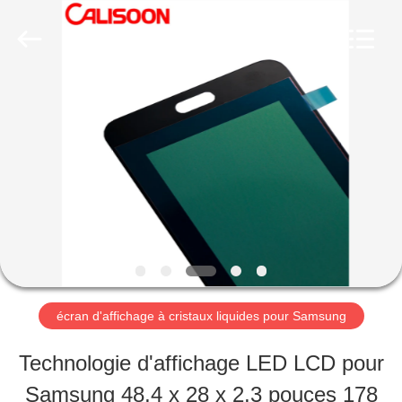
-
2026
Guangzhou
Yoodertumn
Electronics
Co.,
APERÇU
Ltd.
All
Rights
Reserved.
PRODUITS
VIDÉOS
A
écran d'affichage à cristaux liquides pour Samsung
PROPOS
Technologie d'affichage LED LCD pour
DE
Samsung 48,4 x 28 x 2,3 pouces 178