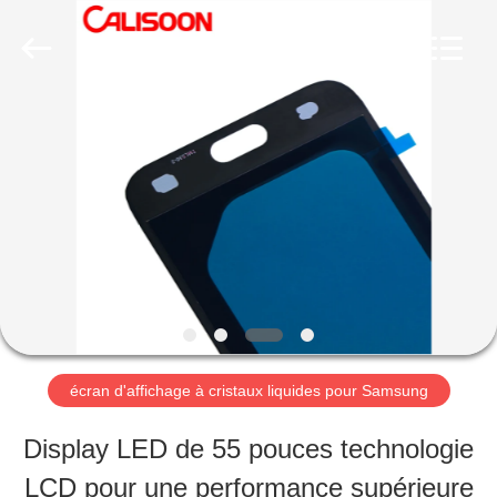
-
2026
Guangzhou
Yoodertumn
Electronics
Co.,
APERÇU
Ltd.
All
Rights
Reserved.
PRODUITS
VIDÉOS
A
écran d'affichage à cristaux liquides pour Samsung
PROPOS
Display LED de 55 pouces technologie
DE
LCD pour une performance supérieure