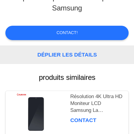
NOUS
Samsung
VISITE
CONTACT!
D'USINE
DÉPLIER LES DÉTAILS
CONTRÔLE
DE
produits similaires
LA
QUALITÉ
Résolution 4K Ultra HD
Moniteur LCD
Samsung La
performance de l'écran
DEMANDE
CONTACT
ultime
DE