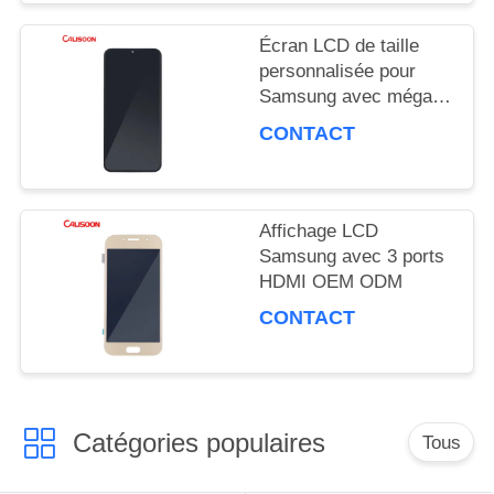
SOUMISSION
Écran LCD de taille
personnalisée pour
Samsung avec méga
PLAN
contraste et angle de
CONTACT
vision de 178 degrés
DU
SITE
Affichage LCD
Samsung avec 3 ports
HDMI OEM ODM
PRIVACY
CONTACT
POLICY
Catégories populaires
Tous