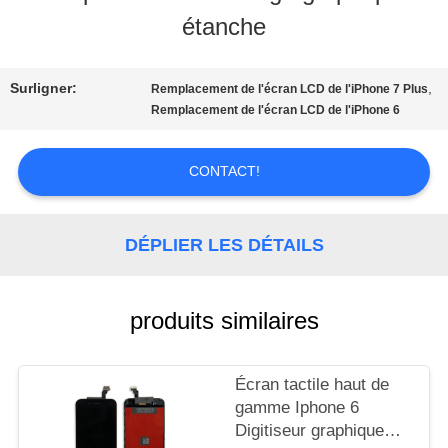
NOUS
étanche
VISITE
Surligner:
,
Remplacement de l'écran LCD de l'iPhone 7 Plus
Remplacement de l'écran LCD de l'iPhone 6
D'USINE
CONTACT!
CONTRÔLE
DE
DÉPLIER LES DÉTAILS
LA
produits similaires
QUALITÉ
Écran tactile haut de
DEMANDE
gamme Iphone 6
Digitiseur graphique
DE