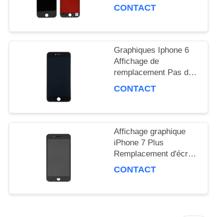
4,7 pouces
CONTACT
SOUMISSION
Graphiques Iphone 6
PLAN
Affichage de
DU
remplacement Pas de
compatibilité tactile
CONTACT
SITE
haptique
PRIVACY
Affichage graphique
iPhone 7 Plus
POLICY
Remplacement d'écran
pleine couleur 500-750
CONTACT
Cd/M2