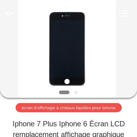
-
2026
Guangzhou
Yoodertumn
Electronics
Co.,
APERÇU
Ltd.
All
Rights
Reserved.
PRODUITS
VIDÉOS
A
écran d'affichage à cristaux liquides pour Iphone
PROPOS
Iphone 7 Plus Iphone 6 Écran LCD
DE
remplacement affichage graphique