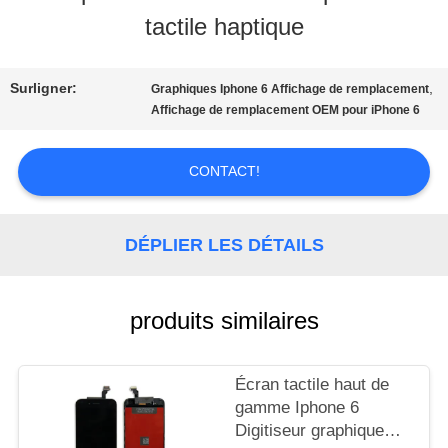
NOUS
tactile haptique
VISITE
Surligner:
,
Graphiques Iphone 6 Affichage de remplacement
Affichage de remplacement OEM pour iPhone 6
D'USINE
CONTACT!
CONTRÔLE
DE
DÉPLIER LES DÉTAILS
LA
produits similaires
QUALITÉ
Écran tactile haut de
DEMANDE
gamme Iphone 6
Digitiseur graphique
DE