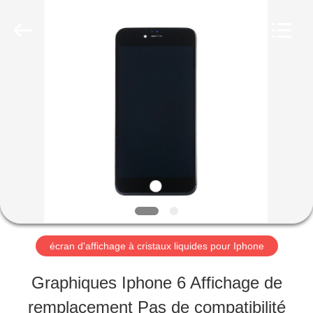
-
2026
Guangzhou
Yoodertumn
Electronics
Co.,
APERÇU
Ltd.
All
Rights
Reserved.
PRODUITS
VIDÉOS
A
écran d'affichage à cristaux liquides pour Iphone
PROPOS
Graphiques Iphone 6 Affichage de
DE
remplacement Pas de compatibilité