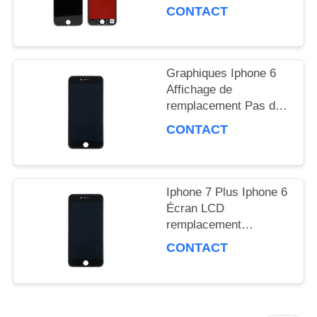
4,7 pouces
CONTACT
SOUMISSION
Graphiques Iphone 6
PLAN
Affichage de
DU
remplacement Pas de
compatibilité tactile
CONTACT
SITE
haptique
PRIVACY
Iphone 7 Plus Iphone 6
Écran LCD
POLICY
remplacement
affichage graphique
CONTACT
étanche