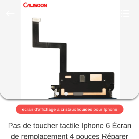
-
2026
Guangzhou
Yoodertumn
Electronics
Co.,
APERÇU
Ltd.
All
Rights
Reserved.
PRODUITS
VIDÉOS
A
écran d'affichage à cristaux liquides pour Iphone
PROPOS
Pas de toucher tactile Iphone 6 Écran
DE
de remplacement 4 pouces Réparer