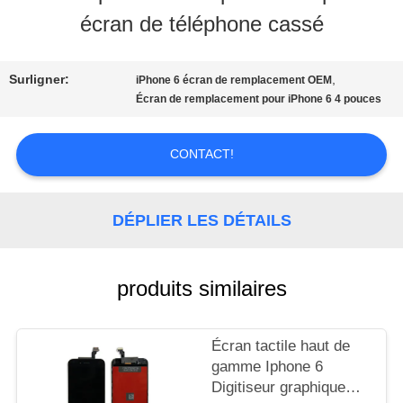
NOUS
écran de téléphone cassé
VISITE
Surligner:
,
iPhone 6 écran de remplacement OEM
Écran de remplacement pour iPhone 6 4 pouces
D'USINE
CONTACT!
CONTRÔLE
DE
DÉPLIER LES DÉTAILS
LA
produits similaires
QUALITÉ
Écran tactile haut de
DEMANDE
gamme Iphone 6
Digitiseur graphique
DE