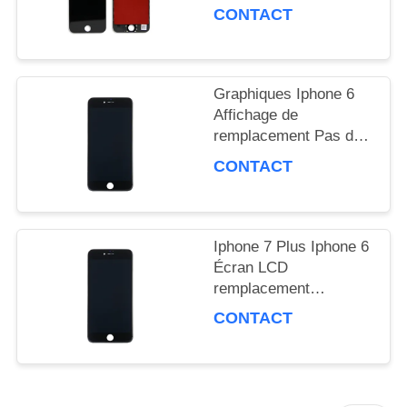
4,7 pouces
CONTACT
SOUMISSION
Graphiques Iphone 6
PLAN
Affichage de
DU
remplacement Pas de
compatibilité tactile
CONTACT
SITE
haptique
PRIVACY
Iphone 7 Plus Iphone 6
Écran LCD
POLICY
remplacement
affichage graphique
CONTACT
étanche