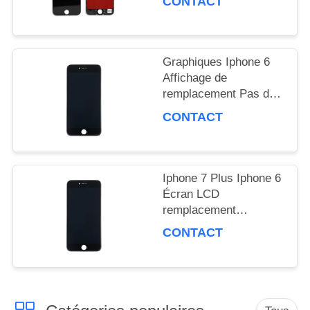
CONTACT
SOUMISSION
Graphiques Iphone 6
PLAN
Affichage de
remplacement Pas de
DU
compatibilité tactile
CONTACT
haptique
SITE
Iphone 7 Plus Iphone 6
PRIVACY
Écran LCD
remplacement
POLICY
affichage graphique
CONTACT
étanche