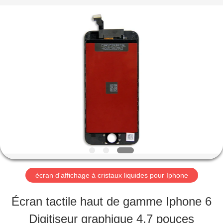
-
2026
Guangzhou
Yoodertumn
Electronics
Co.,
APERÇU
Ltd.
All
Rights
Reserved.
PRODUITS
VIDÉOS
A
écran d'affichage à cristaux liquides pour Iphone
PROPOS
Écran tactile haut de gamme Iphone 6
DE
Digitiseur graphique 4,7 pouces